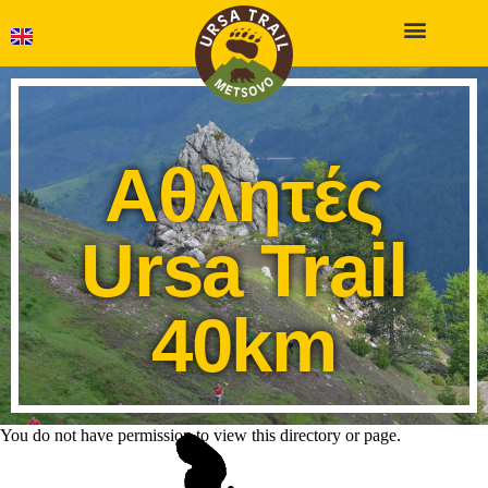
Αθλητές
Ursa Trail
40km