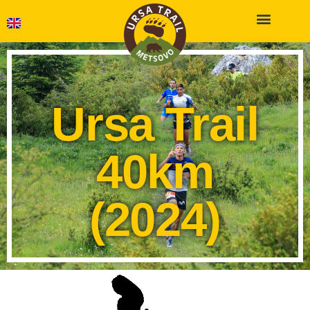
Ursa Trail
40km
(2024)