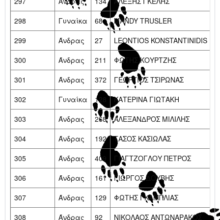
297
Άνδρας
134
ΑΛΕΞΗΣ ΓΚΕΛΗΣ
298
Γυναίκα
68
MANDY TRUSLER
299
Άνδρας
27
LEONTIOS KONSTANTINIDIS
300
Άνδρας
211
ΦΩΤΗΣ ΚΟΥΡΤΖΗΣ
301
Άνδρας
372
ΓΕΩΡΓΙΟΣ ΤΣΙΡΩΝΑΣ
302
Γυναίκα
128
ΚΑΤΕΡΙΝΑ ΓΙΩΤΑΚΗ
303
Άνδρας
268
ΑΛΕΞΑΝΔΡΟΣ ΜΙΛΙΛΗΣ
304
Άνδρας
192
ΤΑΣΟΣ ΚΑΣΙΩΛΑΣ
305
Άνδρας
409
ΓΙΑΓΤΖΟΓΛΟΥ ΠΕΤΡΟΣ
306
Άνδρας
161
ΓΙΩΡΓΟΣ ΔΟΥΒΗΣ
307
Άνδρας
129
ΦΩΤΗΣ ΓΚΑΜΠΛΙΑΣ
308
Άνδρας
92
ΝΙΚΟΛΑΟΣ ΑΝΤΩΝΑΡΑΚΟΣ