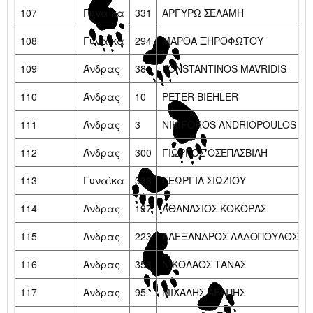
107
Γυναίκα
331
ΑΡΓΥΡΩ ΣΕΛΑΜΗ
108
Γυναίκα
294
ΜΑΡΘΑ ΞΗΡΟΦΩΤΟΥ
109
Άνδρας
38
KONSTANTINOS MAVRIDIS
110
Άνδρας
10
PETER BIEHLER
111
Άνδρας
3
NIKIFOROS ANDRIOPOULOS
112
Άνδρας
300
ΓΙΩΡΓΟΣ ΟΣΕΠΑΣΒΙΛΗ
113
Γυναίκα
338
ΓΕΩΡΓΙΑ ΣΙΩΖΙΟΥ
114
Άνδρας
197
ΑΘΑΝΑΣΙΟΣ ΚΟΚΟΡΑΣ
115
Άνδρας
223
ΑΛΕΞΑΝΔΡΟΣ ΛΑΔΟΠΟΥΛΟΣ
116
Άνδρας
356
ΝΙΚΟΛΑΟΣ ΤΑΝΑΣ
117
Άνδρας
95
ΜΙΧΑΛΗΣ ΑΡΑΠΗΣ