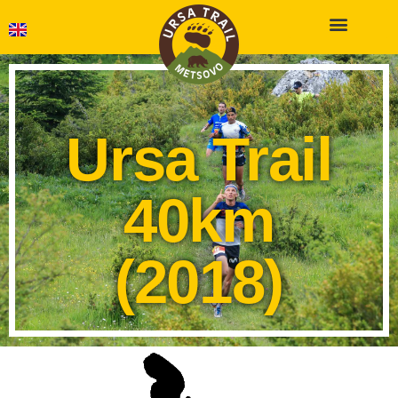
Ursa Trail
40km
(2018)