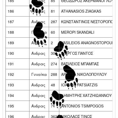
185
Άνδρας
85
ΘΕΟΔΩΡΟΣ ΑΚΕΡΜΑΝΟΓΛΟΥ
186
Άνδρας
81
ATHANASIOS ZIAGKAS
187
Άνδρας
287
ΚΩΝΣΤΑΝΤΙΝΟΣ ΝΕΣΤΟΡΟΠΟΥ
188
Γυναίκα
60
MEROPI SKANDALI
189
Άνδρας
2
VASILEIOS ANAGNOSTOPOULO
190
Άνδρας
304
ΓΙΩΡΓΟΣ ΠΑΝΤΟΣ
191
Άνδρας
274
ΒΑΣΙΛΕΙΟΣ ΜΠΑΜΠΑΣ
192
Γυναίκα
288
ΑΡΙΣΤΕΑ ΝΙΚΟΛΟΠΟΥΛΟΥ
193
Άνδρας
48
IOANNIS PATSIATZIS
194
Άνδρας
391
ΔΗΜΗΤΡΗΣ ΧΑΤΖΗΙΩΑΝΝΟΥ
195
Άνδρας
71
ANTONIOS TSIMPOGOS
196
Άνδρας
362
ΝΙΚΟΛΑΟΣ ΤΙΝΟΣ