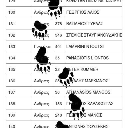
129
Άνδρας
103
ΚΩΝΣΤΑΝΤΙΝΟΣ ΒΑΓΙΑΝΙΔΗΣ
130
Άνδρας
225
ΓΕΩΡΓΙΟΣ ΛΑΙΟΣ
131
Άνδρας
378
ΒΑΣΙΛΕΙΟΣ ΤΥΡΛΑΣ
132
Άνδρας
346
ΣΤΕΛΙΟΣ ΣΤΑΥΓΙΑΝΟΥΔΑΚΗΣ
133
Γυναίκα
401
LAMPRINI NTOUTSI
134
Άνδρας
35
PANAGIOTIS LIONTOS
135
Άνδρας
32
PETER KUMMER
136
Άνδρας
256
ΜΙΧΑΛΗΣ ΜΑΡΚΙΑΝΟΣ
137
Άνδρας
36
ATHANASIOS MANGOS
138
Άνδρας
186
ΓΕΩΡΓΙΟΣ ΚΑΡΑΚΩΣΤΑΣ
139
Άνδρας
248
ΓΕΩΡΓΙΟΣ ΜΑΝΟΣ
140
Άνδρας
382
ΑΝΤΩΝΗΣ ΦΟΥΣΕΚΗΣ