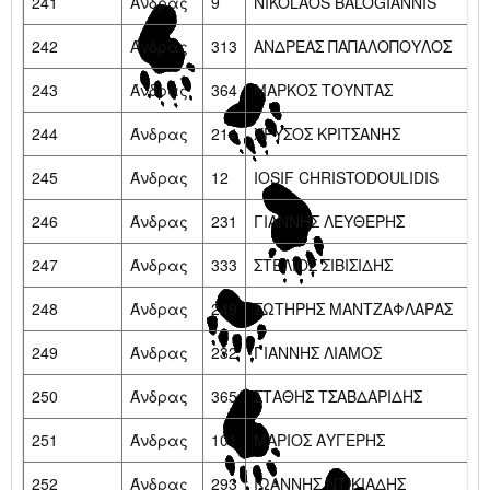
241
Άνδρας
9
NIKOLAOS BALOGIANNIS
242
Άνδρας
313
ΑΝΔΡΕΑΣ ΠΑΠΑΛΟΠΟΥΛΟΣ
243
Άνδρας
364
ΜΑΡΚΟΣ ΤΟΥΝΤΑΣ
244
Άνδρας
214
ΧΡΥΣΟΣ ΚΡΙΤΣΑΝΗΣ
245
Άνδρας
12
IOSIF CHRISTODOULIDIS
246
Άνδρας
231
ΓΙΑΝΝΗΣ ΛΕΥΘΕΡΗΣ
247
Άνδρας
333
ΣΤΕΛΙΟΣ ΣΙΒΙΣΙΔΗΣ
248
Άνδρας
249
ΣΩΤΗΡΗΣ ΜΑΝΤΖΑΦΛΑΡΑΣ
249
Άνδρας
232
ΓΙΑΝΝΗΣ ΛΙΑΜΟΣ
250
Άνδρας
365
ΣΤΑΘΗΣ ΤΣΑΒΔΑΡΙΔΗΣ
251
Άνδρας
101
ΜΑΡΙΟΣ ΑΥΓΕΡΗΣ
252
Άνδρας
293
ΙΩΑΝΝΗΣ ΝΤΙΚΙΑΔΗΣ