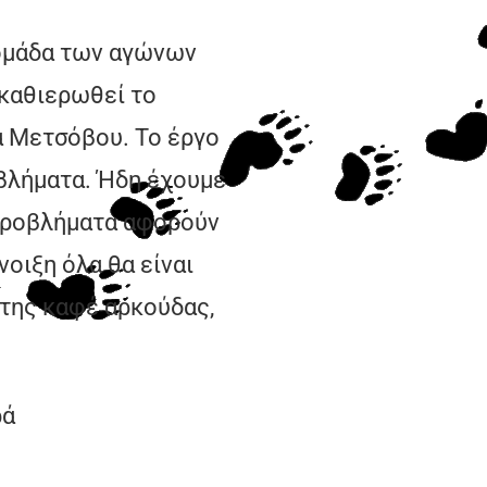
 ομάδα των αγώνων
 καθιερωθεί το
α Μετσόβου. Το έργο
οβλήματα. Ήδη έχουμε
 προβλήματα αφορούν
οιξη όλα θα είναι
ο της καφέ αρκούδας,
ρά