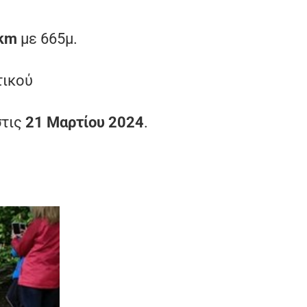
km
με 665μ.
τικού
στις
21 Μαρτίου 2024
.