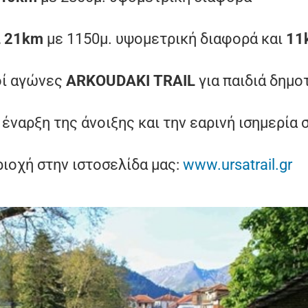
L
21
km
με 1150μ. υψομετρική διαφορά και
11
οί αγώνες
ARKOUDAKI
TRAIL
για παιδιά δημο
έναρξη της άνοιξης και την εαρινή ισημερία 
ριοχή στην ιστοσελίδα μας:
www.ursatrail.gr